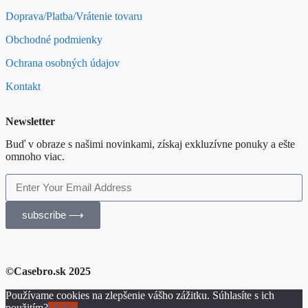
Doprava/Platba/Vrátenie tovaru
Obchodné podmienky
Ochrana osobných údajov
Kontakt
Newsletter
Buď v obraze s našimi novinkami, získaj exkluzívne ponuky a ešte
omnoho viac.
subscribe ⟶
©Casebro.sk 2025
Používame cookies na zlepšenie vášho zážitku. Súhlasíte s ich
použitím?
Ok
Nie