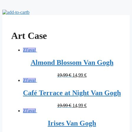
Art Case
Zľava!
Almond Blossom Van Gogh
Original
Current
19,99
€
14,99
€
price
price
Zľava!
was:
is:
19,99 €.
14,99 €.
Café Terrace at Night Van Gogh
Original
Current
19,99
€
14,99
€
price
price
Zľava!
was:
is:
19,99 €.
14,99 €.
Irises Van Gogh