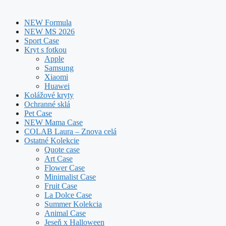
NEW Formula
NEW MS 2026
Sport Case
Kryt s fotkou
Apple
Samsung
Xiaomi
Huawei
Kolážové kryty
Ochranné sklá
Pet Case
NEW Mama Case
COLAB Laura – Znova celá
Ostatné Kolekcie
Quote case
Art Case
Flower Case
Minimalist Case
Fruit Case
La Dolce Case
Summer Kolekcia
Animal Case
Jeseň x Halloween