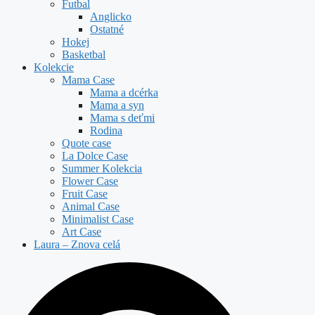
Futbal
Anglicko
Ostatné
Hokej
Basketbal
Kolekcie
Mama Case
Mama a dcérka
Mama a syn
Mama s deťmi
Rodina
Quote case
La Dolce Case
Summer Kolekcia
Flower Case
Fruit Case
Animal Case
Minimalist Case
Art Case
Laura – Znova celá