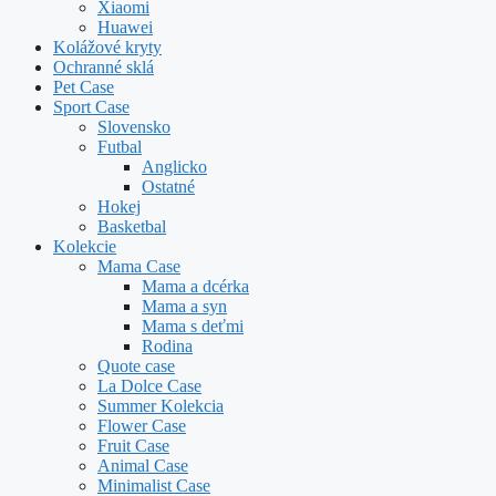
Xiaomi
Huawei
Kolážové kryty
Ochranné sklá
Pet Case
Sport Case
Slovensko
Futbal
Anglicko
Ostatné
Hokej
Basketbal
Kolekcie
Mama Case
Mama a dcérka
Mama a syn
Mama s deťmi
Rodina
Quote case
La Dolce Case
Summer Kolekcia
Flower Case
Fruit Case
Animal Case
Minimalist Case