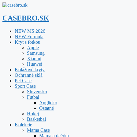
Preskočiť
na
obsah
CASEBRO.SK
NEW MS 2026
NEW Formula
Kryt s fotkou
Apple
Samsung
Xiaomi
Huawei
Kolážové kryty
Ochranné sklá
Pet Case
Sport Case
Slovensko
Futbal
Anglicko
Ostatné
Hokej
Basketbal
Kolekcie
Mama Case
Mama a dcérka