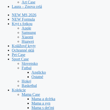
Art Case
Laura – Znova celá
NEW MS 2026
NEW Formula
Kryt s fotkou
Apple
Samsung
Xiaomi
Huawei
Kolážové kryty
Ochranné sklá
Pet Case
Sport Case
Slovensko
Futbal
Anglicko
Ostatné
Hokej
Basketbal
Kolekcie
Mama Case
Mama a dcérka
Mama a syn
Mama s deťmi