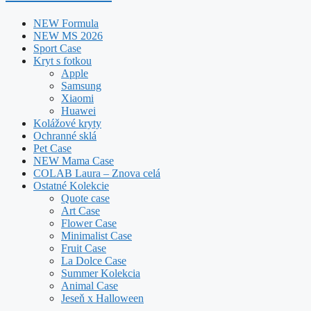
NEW Formula
NEW MS 2026
Sport Case
Kryt s fotkou
Apple
Samsung
Xiaomi
Huawei
Kolážové kryty
Ochranné sklá
Pet Case
NEW Mama Case
COLAB Laura – Znova celá
Ostatné Kolekcie
Quote case
Art Case
Flower Case
Minimalist Case
Fruit Case
La Dolce Case
Summer Kolekcia
Animal Case
Jeseň x Halloween