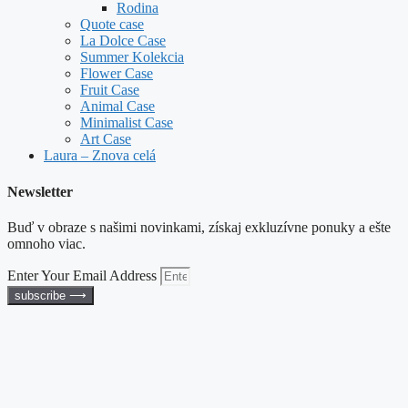
Rodina
Quote case
La Dolce Case
Summer Kolekcia
Flower Case
Fruit Case
Animal Case
Minimalist Case
Art Case
Laura – Znova celá
Newsletter
Buď v obraze s našimi novinkami, získaj exkluzívne ponuky a ešte
omnoho viac.
Enter Your Email Address
subscribe ⟶