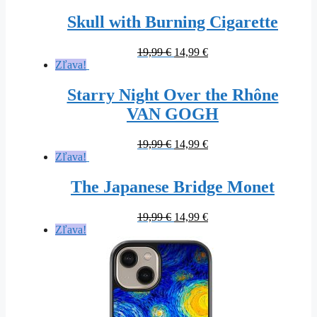
Skull with Burning Cigarette
Original
Current
19,99
€
14,99
€
price
price
Zľava!
was:
is:
19,99 €.
14,99 €.
Starry Night Over the Rhône
VAN GOGH
Original
Current
19,99
€
14,99
€
price
price
Zľava!
was:
is:
19,99 €.
14,99 €.
The Japanese Bridge Monet
Original
Current
19,99
€
14,99
€
price
price
Zľava!
was:
is:
19,99 €.
14,99 €.