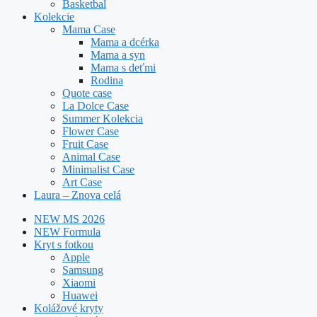
Basketbal
Kolekcie
Mama Case
Mama a dcérka
Mama a syn
Mama s deťmi
Rodina
Quote case
La Dolce Case
Summer Kolekcia
Flower Case
Fruit Case
Animal Case
Minimalist Case
Art Case
Laura – Znova celá
NEW MS 2026
NEW Formula
Kryt s fotkou
Apple
Samsung
Xiaomi
Huawei
Kolážové kryty