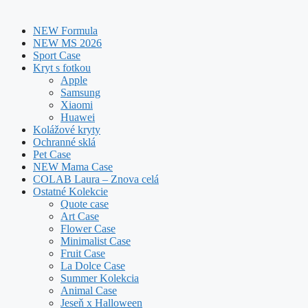
NEW Formula
NEW MS 2026
Sport Case
Kryt s fotkou
Apple
Samsung
Xiaomi
Huawei
Kolážové kryty
Ochranné sklá
Pet Case
NEW Mama Case
COLAB Laura – Znova celá
Ostatné Kolekcie
Quote case
Art Case
Flower Case
Minimalist Case
Fruit Case
La Dolce Case
Summer Kolekcia
Animal Case
Jeseň x Halloween