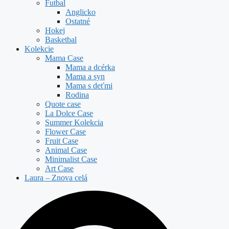
Futbal
Anglicko
Ostatné
Hokej
Basketbal
Kolekcie
Mama Case
Mama a dcérka
Mama a syn
Mama s deťmi
Rodina
Quote case
La Dolce Case
Summer Kolekcia
Flower Case
Fruit Case
Animal Case
Minimalist Case
Art Case
Laura – Znova celá