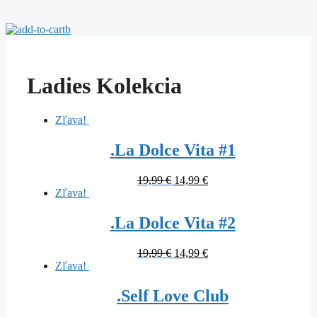
Ladies Kolekcia
Zľava!
.La Dolce Vita #1
Original
Current
19,99
€
14,99
€
price
price
Zľava!
was:
is:
19,99 €.
14,99 €.
.La Dolce Vita #2
Original
Current
19,99
€
14,99
€
price
price
Zľava!
was:
is:
19,99 €.
14,99 €.
.Self Love Club