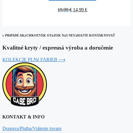
Original
Current
19,99
€
14,99
€
price
price
was:
is:
19,99 €.
14,99 €.
v PRíPADE AKýCHKOĽVEK OTáZOK NáS NEVáHAJTE KONTAKTOVAŤ
Kvalitné kryty / expresná výroba a doručenie
KOLEKCIE PLNé FARIEB ⟶
KONTAKT & INFO
Doprava/Platba/Vrátenie tovaru