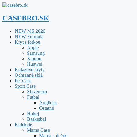
Preskočiť
na
obsah
CASEBRO.SK
NEW MS 2026
NEW Formula
Kryt s fotkou
Apple
Samsung
Xiaomi
Huawei
Kolážové kryty
Ochranné sklá
Pet Case
Sport Case
Slovensko
Futbal
Anglicko
Ostatné
Hokej
Basketbal
Kolekcie
Mama Case
Mama a dcérka