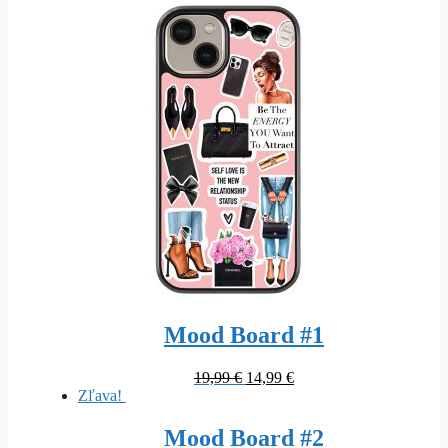
was:
is:
19,99 €.
14,99 €.
Mood Board #1
Original
Current
19,99
€
14,99
€
price
price
Zľava!
was:
is:
19,99 €.
14,99 €.
Mood Board #2