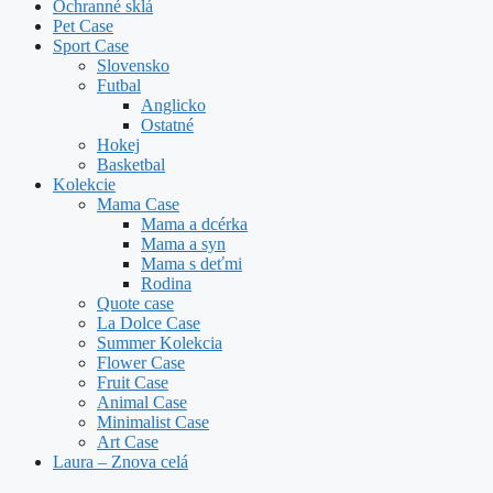
Ochranné sklá
Pet Case
Sport Case
Slovensko
Futbal
Anglicko
Ostatné
Hokej
Basketbal
Kolekcie
Mama Case
Mama a dcérka
Mama a syn
Mama s deťmi
Rodina
Quote case
La Dolce Case
Summer Kolekcia
Flower Case
Fruit Case
Animal Case
Minimalist Case
Art Case
Laura – Znova celá