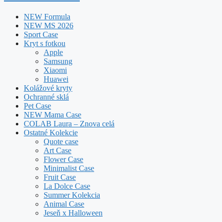
NEW Formula
NEW MS 2026
Sport Case
Kryt s fotkou
Apple
Samsung
Xiaomi
Huawei
Kolážové kryty
Ochranné sklá
Pet Case
NEW Mama Case
COLAB Laura – Znova celá
Ostatné Kolekcie
Quote case
Art Case
Flower Case
Minimalist Case
Fruit Case
La Dolce Case
Summer Kolekcia
Animal Case
Jeseň x Halloween