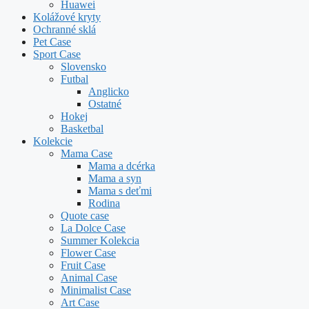
Huawei
Kolážové kryty
Ochranné sklá
Pet Case
Sport Case
Slovensko
Futbal
Anglicko
Ostatné
Hokej
Basketbal
Kolekcie
Mama Case
Mama a dcérka
Mama a syn
Mama s deťmi
Rodina
Quote case
La Dolce Case
Summer Kolekcia
Flower Case
Fruit Case
Animal Case
Minimalist Case
Art Case