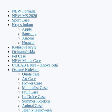
NEW Formula
NEW MS 2026
Sport Case
Kryt s fotkou
Apple
Samsung
Xiaomi
Huawei
Kolážové kryty
Ochranné sklá
Pet Case
NEW Mama Case
COLAB Laura – Znova celá
Ostatné Kolekcie
Quote case
Art Case
Flower Case
Minimalist Case
Fruit Case
La Dolce Case
Summer Kolekcia
Animal Case
Jeseň x Halloween