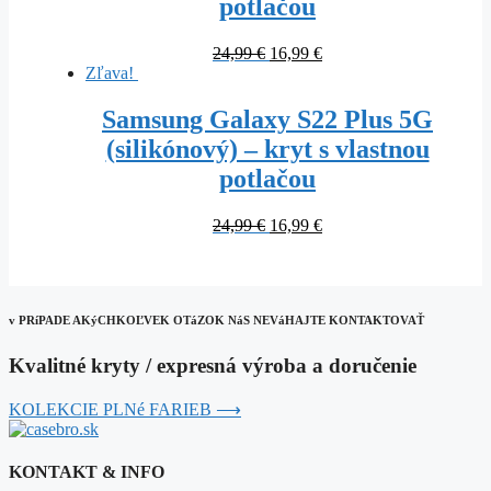
potlačou
Original
Current
24,99
€
16,99
€
price
price
Zľava!
was:
is:
24,99 €.
16,99 €.
Samsung Galaxy S22 Plus 5G
(silikónový) – kryt s vlastnou
potlačou
Original
Current
24,99
€
16,99
€
price
price
was:
is:
24,99 €.
16,99 €.
v PRíPADE AKýCHKOĽVEK OTáZOK NáS NEVáHAJTE KONTAKTOVAŤ
Kvalitné kryty / expresná výroba a doručenie
KOLEKCIE PLNé FARIEB ⟶
KONTAKT & INFO