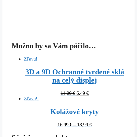
Možno by sa Vám páčilo…
Zľava!
3D a 9D Ochranné tvrdené sklá
na celý displej
Original
Current
14,00
€
6,49
€
price
price
Zľava!
was:
is:
14,00 €.
6,49 €.
Kolážové kryty
16,99
€
–
18,99
€