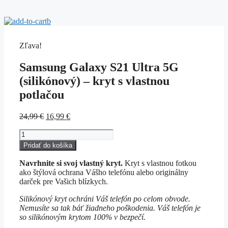
Zľava!
Samsung Galaxy S21 Ultra 5G
(silikónový) – kryt s vlastnou
potlačou
Original
Current
24,99
€
16,99
€
price
price
množstvo
was:
is:
Samsung
24,99 €.
16,99 €.
Pridať do košíka
Galaxy
S21
Navrhnite si svoj vlastný kryt.
Kryt s vlastnou fotkou
Ultra
ako štýlová ochrana Vášho telefónu alebo originálny
5G
darček pre Vašich blízkych.
(silikónový)
-
Silikónový kryt ochráni Váš telefón po celom obvode.
kryt
Nemusíte sa tak báť žiadneho poškodenia. Váš telefón je
s
so silikónovým krytom 100% v bezpečí.
vlastnou