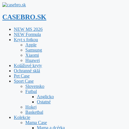
Preskočiť
na
obsah
CASEBRO.SK
NEW MS 2026
NEW Formula
Kryt s fotkou
Apple
Samsung
Xiaomi
Huawei
Kolážové kryty
Ochranné sklá
Pet Case
Sport Case
Slovensko
Futbal
Anglicko
Ostatné
Hokej
Basketbal
Kolekcie
Mama Case
Mama a dcérka