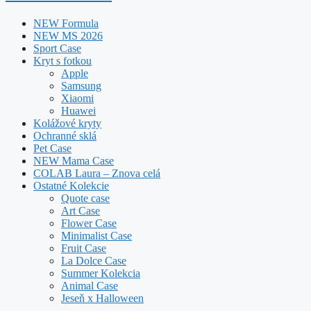
NEW Formula
NEW MS 2026
Sport Case
Kryt s fotkou
Apple
Samsung
Xiaomi
Huawei
Kolážové kryty
Ochranné sklá
Pet Case
NEW Mama Case
COLAB Laura – Znova celá
Ostatné Kolekcie
Quote case
Art Case
Flower Case
Minimalist Case
Fruit Case
La Dolce Case
Summer Kolekcia
Animal Case
Jeseň x Halloween