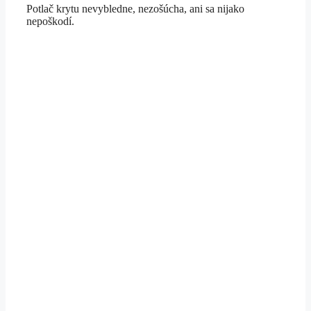
potlačou
Potlač krytu nevybledne, nezošúcha, ani sa nijako
nepoškodí.