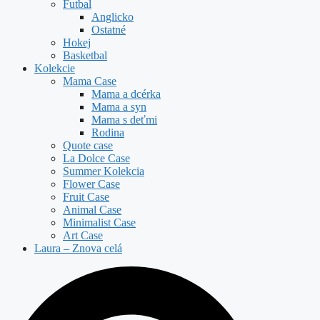
Futbal
Anglicko
Ostatné
Hokej
Basketbal
Kolekcie
Mama Case
Mama a dcérka
Mama a syn
Mama s deťmi
Rodina
Quote case
La Dolce Case
Summer Kolekcia
Flower Case
Fruit Case
Animal Case
Minimalist Case
Art Case
Laura – Znova celá