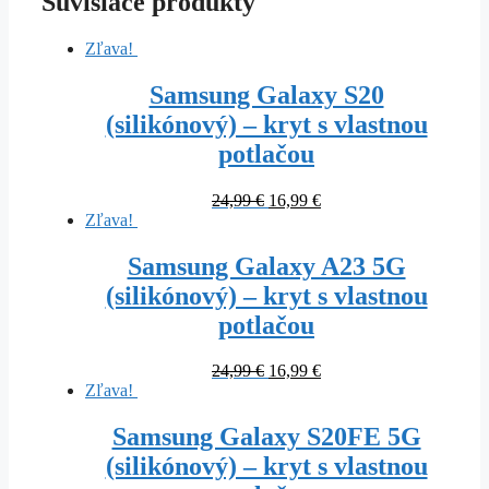
Súvisiace produkty
Zľava!
Samsung Galaxy S20
(silikónový) – kryt s vlastnou
potlačou
Original
Current
24,99
€
16,99
€
price
price
Zľava!
was:
is:
24,99 €.
16,99 €.
Samsung Galaxy A23 5G
(silikónový) – kryt s vlastnou
potlačou
Original
Current
24,99
€
16,99
€
price
price
Zľava!
was:
is:
24,99 €.
16,99 €.
Samsung Galaxy S20FE 5G
(silikónový) – kryt s vlastnou