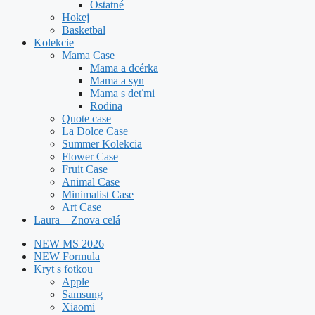
Ostatné
Hokej
Basketbal
Kolekcie
Mama Case
Mama a dcérka
Mama a syn
Mama s deťmi
Rodina
Quote case
La Dolce Case
Summer Kolekcia
Flower Case
Fruit Case
Animal Case
Minimalist Case
Art Case
Laura – Znova celá
NEW MS 2026
NEW Formula
Kryt s fotkou
Apple
Samsung
Xiaomi