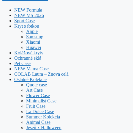
NEW Formula
NEW MS 2026
Sport Case
Kryt s fotkou
Apple
Samsung
Xiaomi
Huawei
Kolážové kryty
Ochranné sklá
Pet Case
NEW Mama Case
COLAB Laura – Znova celá
Ostatné Kolekcie
Quote case
Art Case
Flower Case
Minimalist Case
Fruit Case
La Dolce Case
Summer Kolekcia
Animal Case
Jeseň x Halloween