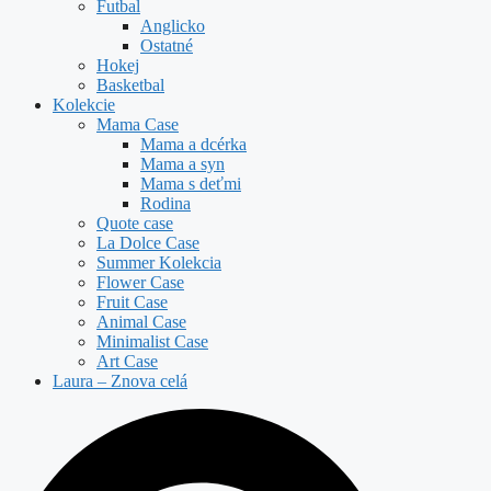
Futbal
Anglicko
Ostatné
Hokej
Basketbal
Kolekcie
Mama Case
Mama a dcérka
Mama a syn
Mama s deťmi
Rodina
Quote case
La Dolce Case
Summer Kolekcia
Flower Case
Fruit Case
Animal Case
Minimalist Case
Art Case
Laura – Znova celá