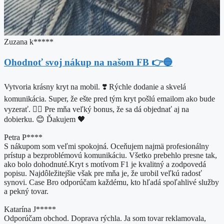
Zuzana k*****
Ohodnoť svoj nákup na našom FB 👉🔵
Vytvoria krásny kryt na mobil. ❣️ Rýchle dodanie a skvelá
komunikácia. Super, že ešte pred tým kryt pošlú emailom ako bude
vyzerať. 👌🏼 Pre mňa veľký bonus, že sa dá objednať aj na
dobierku. 😊 Ďakujem 🖤​
Petra P****
S nákupom som veľmi spokojná. Oceňujem najmä profesionálny
prístup a bezproblémovú komunikáciu. Všetko prebehlo presne tak,
ako bolo dohodnuté. ​Kryt s motívom F1 je kvalitný a zodpovedá
popisu. Najdôležitejšie však pre mňa je, že urobil veľkú radosť
synovi. Case Bro odporúčam každému, kto hľadá spoľahlivé služby
a pekný tovar.
Katarína J*****
Odporúčam obchod. Doprava rýchla. Ja som tovar reklamovala,