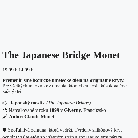
The Japanese Bridge Monet
Original
Current
19,99
€
14,99
€
price
price
Premenili sme ikonické umelecké diela na originálne kryty.
was:
is:
Pre všetkých milovníkov umenia, ktorí chcú nosiť kúsok galérie
19,99 €.
14,99 €.
každý deň.
👉
Japonský mostík
(The Japanese Bridge)
🎨 Namaľované v roku
1899
v
Giverny
, Francúzsko
🖌️
Autor: Claude Monet
🛡️ Spoľahlivá ochrana, ktorá vydrží. Tvrdený silikónový kryt
ochráni váš telefón zo všetkých strán a spoľahlivo tlmí nárazy.