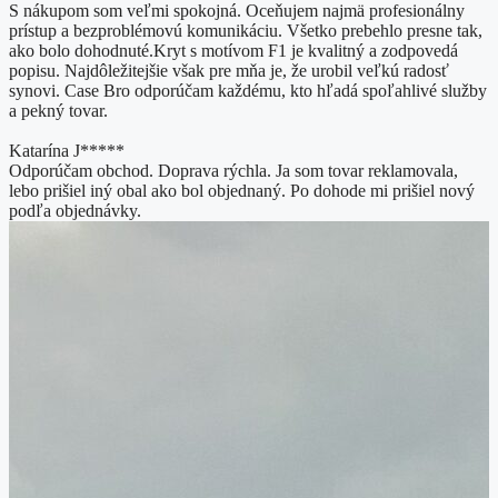
S nákupom som veľmi spokojná. Oceňujem najmä profesionálny
prístup a bezproblémovú komunikáciu. Všetko prebehlo presne tak,
ako bolo dohodnuté. ​Kryt s motívom F1 je kvalitný a zodpovedá
popisu. Najdôležitejšie však pre mňa je, že urobil veľkú radosť
synovi. Case Bro odporúčam každému, kto hľadá spoľahlivé služby
a pekný tovar.
Katarína J*****
Odporúčam obchod. Doprava rýchla. Ja som tovar reklamovala,
lebo prišiel iný obal ako bol objednaný. Po dohode mi prišiel nový
podľa objednávky.