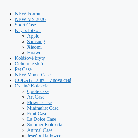
NEW Formula
NEW MS 2026
Sport Case
Kryt s fotkou
Apple
Samsung
Xiaomi
Huawei
Kolážové kryty
Ochranné sklá
Pet Case
NEW Mama Case
COLAB Laura – Znova celá
Ostatné Kolekcie
Quote case
Art Case
Flower Case
Minimalist Case
Fruit Case
La Dolce Case
Summer Kolekcia
Animal Case
Jeseň x Halloween