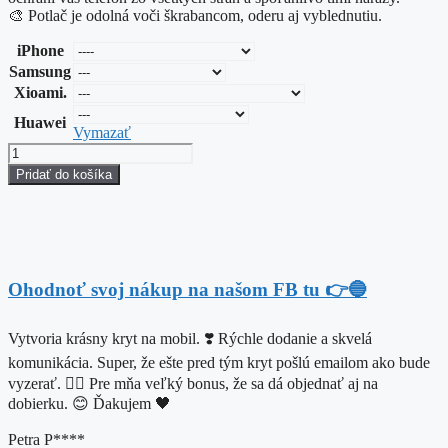
🎨 Potlač je odolná voči škrabancom, oderu aj vyblednutiu.
iPhone
Samsung
Xioami.
Huawei
Vymazať
množstvo
The
Pridať do košíka
Japanese
Bridge
Monet
Ohodnoť svoj nákup na našom FB tu 👉🔵
Vytvoria krásny kryt na mobil. ❣️ Rýchle dodanie a skvelá
komunikácia. Super, že ešte pred tým kryt pošlú emailom ako bude
vyzerať. 👌🏼 Pre mňa veľký bonus, že sa dá objednať aj na
dobierku. 😊 Ďakujem 🖤
Petra P****