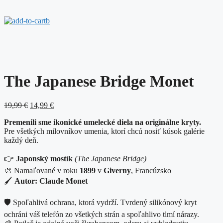
The Japanese Bridge Monet
Original
Current
19,99
€
14,99
€
price
price
Premenili sme ikonické umelecké diela na originálne kryty.
was:
is:
Pre všetkých milovníkov umenia, ktorí chcú nosiť kúsok galérie
19,99 €.
14,99 €.
každý deň.
👉
Japonský mostík
(The Japanese Bridge)
🎨 Namaľované v roku
1899
v
Giverny
, Francúzsko
🖌️
Autor: Claude Monet
🛡️ Spoľahlivá ochrana, ktorá vydrží. Tvrdený silikónový kryt
ochráni váš telefón zo všetkých strán a spoľahlivo tlmí nárazy.