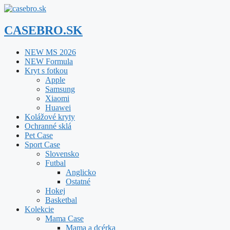
Preskočiť
na
obsah
CASEBRO.SK
NEW MS 2026
NEW Formula
Kryt s fotkou
Apple
Samsung
Xiaomi
Huawei
Kolážové kryty
Ochranné sklá
Pet Case
Sport Case
Slovensko
Futbal
Anglicko
Ostatné
Hokej
Basketbal
Kolekcie
Mama Case
Mama a dcérka