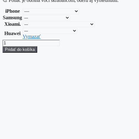
🎨 Potlač je odolná voči škrabancom, oderu aj vyblednutiu.
iPhone
Samsung
Xioami.
Huawei
Vymazať
množstvo
The
Pridať do košíka
Japanese
Bridge
Monet